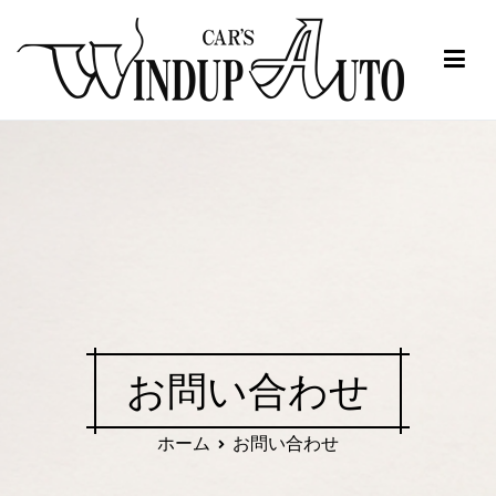
内
容
を
ス
ワインドアップ
注文販売 中古車 高価買取 在庫 ユーザー車検 修理 整備 保険 下取り
キ
三重 伊賀 名張 ワインドアップ
ッ
プ
お問い合わせ
ホーム
お問い合わせ